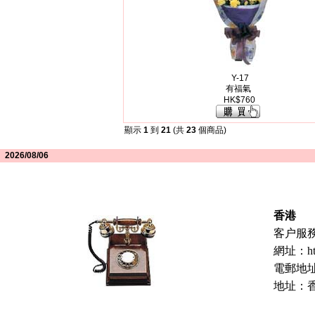
Y-17
有福氣
HK$760
顯示
1
到
21
(共
23
個商品)
2026/08/06
香港
客户服務緊
網址：
h
電郵地
地址：香