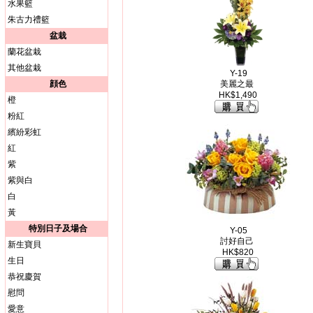
水果籃
朱古力禮籃
盆栽
蘭花盆栽
其他盆栽
Y-19
顔色
美麗之最
HK$1,490
橙
粉紅
繽紛彩虹
紅
紫
紫與白
白
黃
特別日子及場合
Y-05
討好自己
新生寶貝
HK$820
生日
恭祝慶賀
慰問
愛意