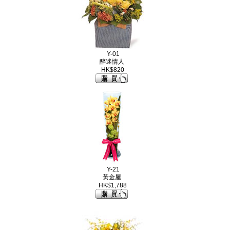
Y-01
醉迷情人
HK$820
Y-21
黃金屋
HK$1,788