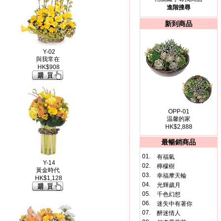
進階搜尋
新到商品
Y-02
與我常在
HK$908
OPP-01
温馨的家
HK$2,888
最暢銷商品
01.
有福氣
Y-14
02.
檸檬樹
黃金時代
03.
幸福摩天輪
HK$1,128
04.
光輝歲月
05.
千色幻想
06.
迷失中有著你
07.
醉迷情人