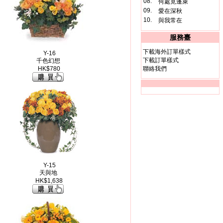
08.
何處覓蓬萊
09.
愛在深秋
10.
與我常在
服務臺
下載海外訂單樣式
Y-16
下載訂單樣式
千色幻想
HK$780
聯絡我們
Y-15
天與地
HK$1,638