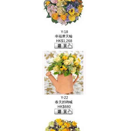
Y-18
幸福摩天輪
HK$1,268
Y-22
春天的吶喊
HK$680