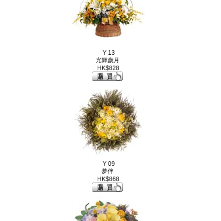
Y-13
光輝歲月
HK$828
Y-09
夢伴
HK$868