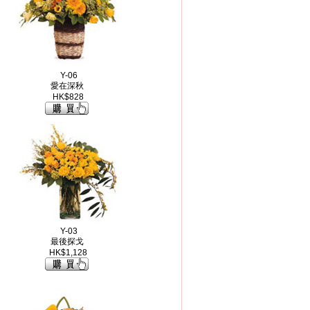
Y-06
愛在深秋
HK$828
Y-03
最後探戈
HK$1,128