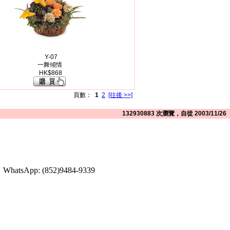
Y-07
一舞傾情
HK$868
頁數：
1
2
[往後 >>]
132930883 次瀏覽，自從 2003/11/26
atsApp: (852)9484-9339