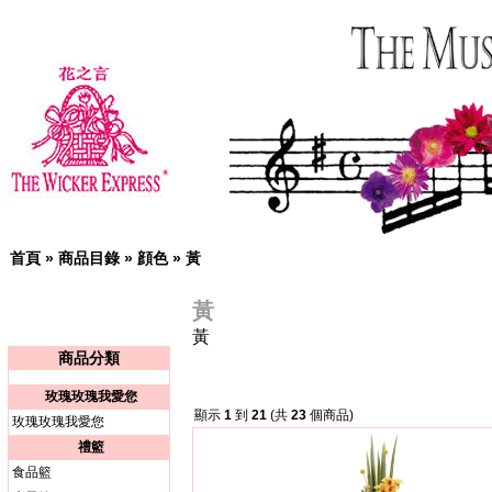
首頁
»
商品目錄
»
顔色
»
黃
黃
黃
商品分類
玫瑰玫瑰我愛您
顯示
1
到
21
(共
23
個商品)
玫瑰玫瑰我愛您
禮籃
食品籃