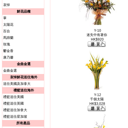
哀悼
鮮花品種
掌
太陽花
Y-10
百合
迷失中有著你
馬蹄蘭
HK$920
玫瑰
鬱金香
康乃馨
金曲金選
金曲金選
哀悼鮮花送往海外
送往美國及加拿大
禮籃送往海外
Y-12
禮籃送往美國
千個太陽
禮籃送往英國
HK$3,028
禮籃送往加拿大
禮籃送往星加坡
所有產品