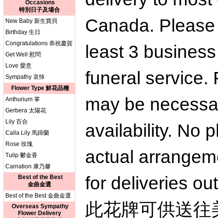
Occasions
特別日子及場合
Canada. Please 
New Baby 新生寶貝
Birthday 生日
Congratulations 恭祝慶賀
least 3 business
Get Well 慰問
Love 愛意
funeral service. 
Sympathy 哀悼
Flower Type 鮮花品種
may be necessar
Anthurium 掌
Gerbera 太陽花
Lily 百合
availability. No 
Calla Lily 馬蹄蘭
Rose 玫瑰
actual arrangem
Tulip 鬱金香
Carnation 康乃馨
for deliveries o
Best of the Best
金曲金選
Best of the Best 金曲金選
此花牌可供送往
Overseas Sympathy
Flower Delivery