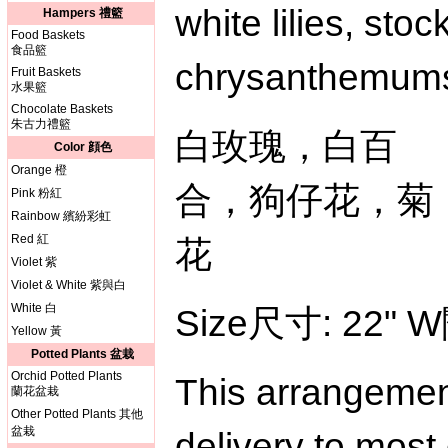
white lilies, stock
Hampers 禮籃
Food Baskets
食品籃
chrysanthemum
Fruit Baskets
水果籃
Chocolate Baskets
朱古力禮籃
白玫瑰，白百
Color 顔色
Orange 橙
合，狗仔花，菊
Pink 粉紅
Rainbow 繽紛彩虹
Red 紅
花
Violet 紫
Violet & White 紫與白
White 白
Size尺寸: 22" W
Yellow 黃
Potted Plants 盆栽
Orchid Potted Plants
This arrangement
蘭花盆栽
Other Potted Plants 其他
盆栽
delivery to most